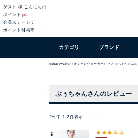
ゲスト 様 こんにちは
ポイント
pt
会員ステージ：
ポイント付与率：
カテゴリ
ブランド
osharewalker（オシャレウォーカー）
ぶぅちゃんさんの
ぶぅちゃんさんのレビュー
2
件中
1
-
2
件表示