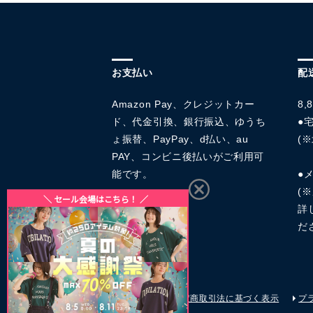
お支払い
配
Amazon Pay、クレジットカー
8
ド、代金引換、銀行振込、ゆうち
●宅
ょ振替、PayPay、d払い、au
(※
PAY、コンビニ後払いがご利用可
能です。
●
(
詳
だ
会社概要
特定商取引法に基づく表示
プ