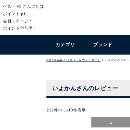
ゲスト 様 こんにちは
ポイント
pt
会員ステージ：
ポイント付与率：
カテゴリ
ブランド
osharewalker（オシャレウォーカー）
いよかんさんのレ
いよかんさんのレビュー
212
件中
1
-
10
件表示
1