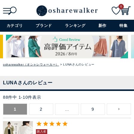
0
検索
詳細検索+
カテゴリ
ブランド
ランキング
新作
特集
osharewalker（オシャレウォーカー）
LUNAさんのレビュー
LUNAさんのレビュー
88
件中
1
-
10
件表示
1
2
…
9
購入者