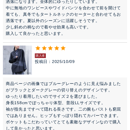
洒落になります。全体的にゆったりしています。

中に無地のワンピースやワイドパンツを合わせて前を開けて
着ても、真冬でもタートルネックのセーターと合わせてもお
洒落です。夏以外のシーズンに活躍しそうです。

少し斜めの柄なので着やせ効果も高いです。

購入して良かったと思います。
購入者
投稿日
2025/10/09
商品ページの画像ではブルーグレーのように見え悩みました
がブラックとダークグレーの切り替えのデザインです。

ゆったり着用したいのでサイズ２を選びました。

身長158cmでぽっちゃり体型、普段LLサイズです。

袖が指先まですべて隠れる長さです。二の腕もバストも窮屈
ではありません。ヒップもすっぽり隠れてカバーできます。
ポケットもこだわっていてとても素敵なデザインなので購入
して良かったと思います。