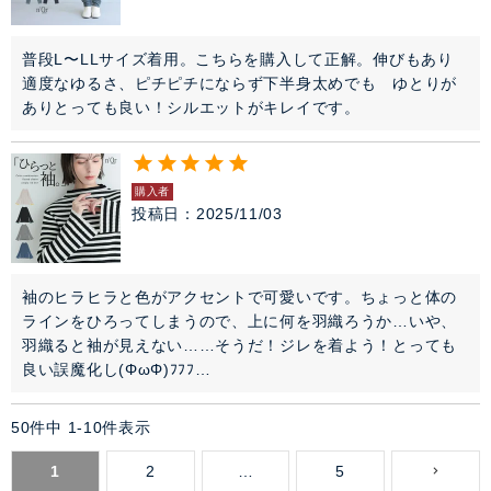
普段L〜LLサイズ着用。こちらを購入して正解。伸びもあり
適度なゆるさ、ピチピチにならず下半身太めでも　ゆとりが
ありとっても良い！シルエットがキレイです。
購入者
投稿日
2025/11/03
袖のヒラヒラと色がアクセントで可愛いです。ちょっと体の
ラインをひろってしまうので、上に何を羽織ろうか…いや、
羽織ると袖が見えない……そうだ！ジレを着よう！とっても
良い誤魔化し(ΦωΦ)ﾌﾌﾌ…
50
件中
1
-
10
件表示
1
2
…
5