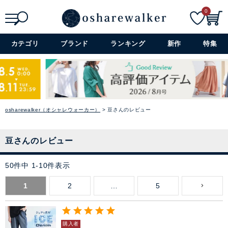
0
検索
詳細検索+
カテゴリ
ブランド
ランキング
新作
特集
osharewalker（オシャレウォーカー）
豆さんのレビュー
豆さんのレビュー
50
件中
1
-
10
件表示
1
2
…
5
購入者