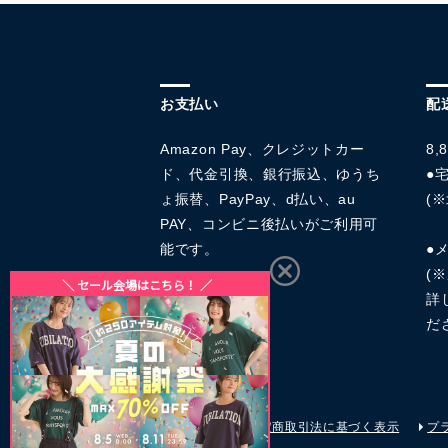
お支払い
配
Amazon Pay、クレジットカー
8
ド、代金引換、銀行振込、ゆうち
●宅
ょ振替、PayPay、d払い、au
(※
PAY、コンビニ後払いがご利用可
能です。
●
(
詳
だ
会社概要
特定商取引法に基づく表示
プ