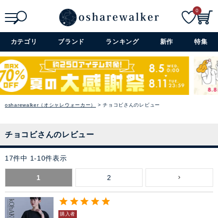
0
検索
詳細検索+
カテゴリ
ブランド
ランキング
新作
特集
osharewalker（オシャレウォーカー）
チョコビさんのレビュー
チョコビさんのレビュー
17
件中
1
-
10
件表示
1
2
購入者