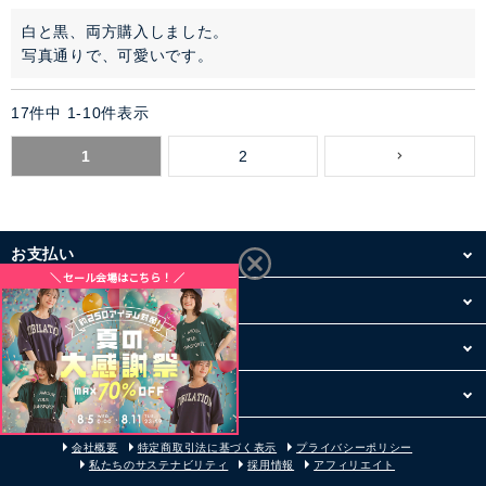
白と黒、両方購入しました。

写真通りで、可愛いです。
17
件中
1
-
10
件表示
1
2
お支払い
配送・送料
お買い物について
その他
会社概要
特定商取引法に基づく表示
プライバシーポリシー
私たちのサステナビリティ
採用情報
アフィリエイト