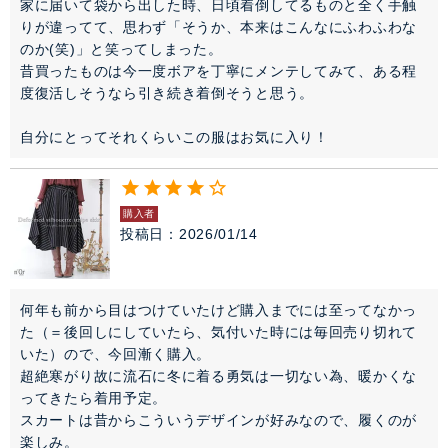
家に届いて袋から出した時、日頃着倒してるものと全く手触
りが違ってて、思わず「そうか、本来はこんなにふわふわな
のか(笑)」と笑ってしまった。

昔買ったものは今一度ボアを丁寧にメンテしてみて、ある程
度復活しそうなら引き続き着倒そうと思う。

自分にとってそれくらいこの服はお気に入り！
購入者
投稿日
2026/01/14
何年も前から目はつけていたけど購入までには至ってなかっ
た（＝後回しにしていたら、気付いた時には毎回売り切れて
いた）ので、今回漸く購入。

超絶寒がり故に流石に冬に着る勇気は一切ない為、暖かくな
ってきたら着用予定。

スカートは昔からこういうデザインが好みなので、履くのが
楽しみ。