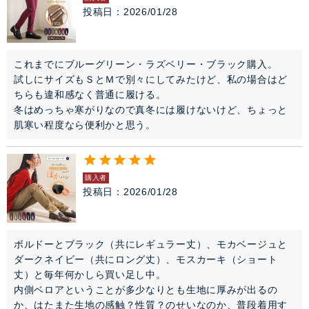
投稿日
2026/01/28
これまでにブルーグリーン・ラズベリー・ブラック購入。

試しにサイズもＳとＭで別々にしてみたけど、私の場合はど
ちらも違和感なく普通に履ける。

冬はめっちゃ寒がりなので真冬には履けないけど、ちょっと
肌寒い程度なら便利かと思う。
購入者
投稿日
2026/01/28
ボルドーとブラック（共にレギュラー丈）、モカベージュと
ダークネイビー（共にロング丈）、モスカーキ（ショート
丈）と毎年何かしら買い足し中。

内側ベロアということが多少なりとも生地に厚みが出るの
か、はたまた生地の感触？性質？のせいなのか、普段着用す