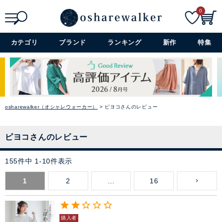
0
検索
詳細検索+
カテゴリ
ブランド
ランキング
新作
特集
osharewalker（オシャレウォーカー）
ピヨコさんのレビュー
ピヨコさんのレビュー
155
件中
1
-
10
件表示
1
2
…
16
購入者