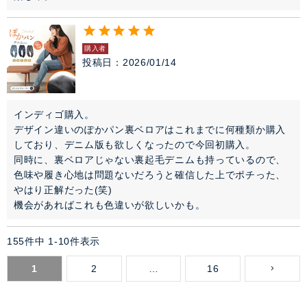
購入者
投稿日
2026/01/14
インディゴ購入。

デザイン違いのぽかパン裏ベロアはこれまでに何種類か購入
しており、デニム版も欲しくなったので今回初購入。

同時に、裏ベロアじゃない裏起毛デニムも持っているので、
色味や履き心地は問題ないだろうと確信した上でポチった、
やはり正解だった(笑)

機会があればこれも色違いが欲しいかも。
155
件中
1
-
10
件表示
1
2
…
16