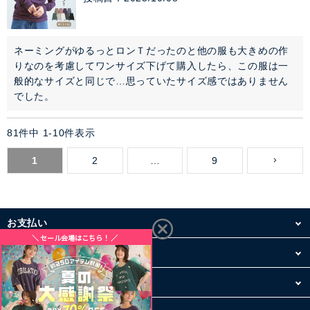
ネーミングがゆるっとロンＴだったのと他の服も大きめの作
りなのを考慮してワンサイズ下げて購入したら、この服は一
般的なサイズと同じで…思っていたサイズ感ではありません
でした。
81
件中
1
-
10
件表示
1
2
…
9
お支払い
配送・送料
お買い物について