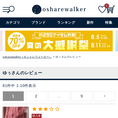
0
検索
詳細検索+
カテゴリ
ブランド
ランキング
新作
特集
osharewalker（オシャレウォーカー）
ゆぅさんのレビュー
ゆぅさんのレビュー
81
件中
1
-
10
件表示
1
2
…
9
購入者