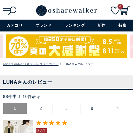
0
検索
詳細検索+
カテゴリ
ブランド
ランキング
新作
特集
osharewalker（オシャレウォーカー）
LUNAさんのレビュー
LUNAさんのレビュー
88
件中
1
-
10
件表示
1
2
…
9
購入者