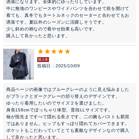
洒落になります。全体的にゆったりしています。

中に無地のワンピースやワイドパンツを合わせて前を開けて
着ても、真冬でもタートルネックのセーターと合わせてもお
洒落です。夏以外のシーズンに活躍しそうです。

少し斜めの柄なので着やせ効果も高いです。

購入して良かったと思います。
購入者
投稿日
2025/10/09
商品ページの画像ではブルーグレーのように見え悩みました
がブラックとダークグレーの切り替えのデザインです。

ゆったり着用したいのでサイズ２を選びました。

身長158cmでぽっちゃり体型、普段LLサイズです。

袖が指先まですべて隠れる長さです。二の腕もバストも窮屈
ではありません。ヒップもすっぽり隠れてカバーできます。
ポケットもこだわっていてとても素敵なデザインなので購入
して良かったと思います。