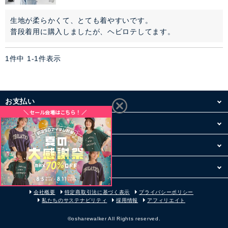
ぺチコート
生地が柔らかくて、とても着やすいです。

アウター
普段着用に購入しましたが、ヘビロテしてます。
コーデセット・セットアイテム
1
件中
1
-
1
件表示
シューズ
お支払い
バッグ
配送・送料
アクセサリー
お買い物について
ファッション雑貨
その他
セレモニー・オケージョン
会社概要
特定商取引法に基づく表示
プライバシーポリシー
私たちのサステナビリティ
採用情報
アフィリエイト
アイテム特集
©osharewalker All Rights reserved.