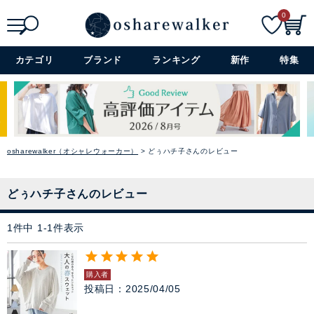
0
ニット
検索
詳細検索+
カテゴリ
ブランド
ランキング
新作
特集
パーカー
スウェット
バイヤーおすすめのセレクシ
ベスト
ョン
osharewalker（オシャレウォーカー）
どぅハチ子さんのレビュー
シーズンのトレンドと着心地の
カーディガン
良さを大切に、オシャレウォー
カーのバイヤーが厳選したアイ
どぅハチ子さんのレビュー
テムをラインナップ。
パンツ
→ アイテムを探す
1
件中
1
-
1
件表示
スカート
閉じる
購入者
ワンピース
投稿日
2025/04/05