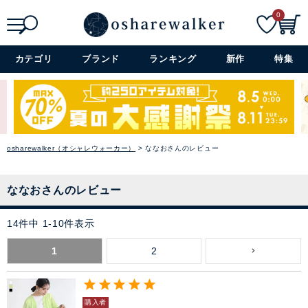
0
検索
詳細検索+
カテゴリ
ブランド
ランキング
新作
特集
osharewalker（オシャレウォーカー）
ななおさんのレビュー
ななおさんのレビュー
14
件中
1
-
10
件表示
1
2
購入者