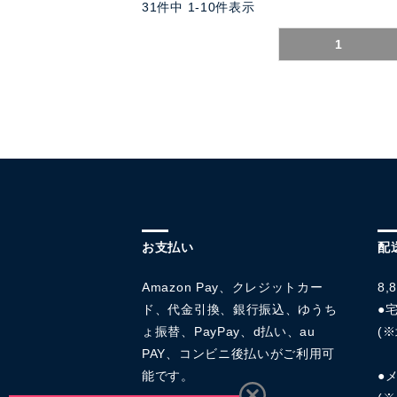
31
件中
1
-
10
件表示
1
お支払い
配
Amazon Pay、クレジットカー
8
ド、代金引換、銀行振込、ゆうち
●宅
ょ振替、PayPay、d払い、au
(※
PAY、コンビニ後払いがご利用可
能です。
●