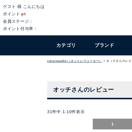
ゲスト 様 こんにちは
ポイント
pt
会員ステージ：
ポイント付与率：
カテゴリ
ブランド
osharewalker（オシャレウォーカー）
オッチさんのレビ
オッチさんのレビュー
31
件中
1
-
10
件表示
1