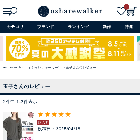
→ アイテムを探す
0
スカート
検索
詳細検索+
カテゴリ
ブランド
ランキング
新作
特集
閉じる
ワンピース
ぺチコート
アウター
osharewalker（オシャレウォーカー）
玉子さんのレビュー
コーデセット・セットアイテム
玉子さんのレビュー
シューズ
2
件中
1
-
2
件表示
バッグ
購入者
投稿日
2025/04/18
アクセサリー