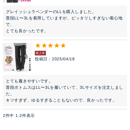
ファッション雑貨
グレイッシュラベンダーのLLを購入しました。

普段LL〜3Lを着用していますが、ピッタリしすぎない着心地
セレモニー・オケージョン
で、

とても良かったです。
アイテム特集
購入者
SALE
投稿日
2025/04/18
雑誌掲載アイテム
とても履きやすいです。

普段ボトムスはLL〜3Lを履いていて、3Lサイズを注文しまし
閉じる
た。

キツすぎず、ゆるすぎることもないので、良かったです。
2
件中
1
-
2
件表示