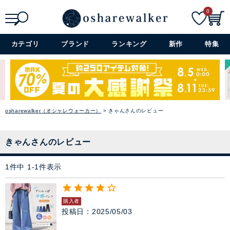
0
ニット
検索
詳細検索+
カテゴリ
ブランド
ランキング
新作
特集
パーカー
スウェット
バイヤーおすすめのセレクシ
ベスト
ョン
osharewalker（オシャレウォーカー）
きゃんさんのレビュー
シーズンのトレンドと着心地の
カーディガン
良さを大切に、オシャレウォー
カーのバイヤーが厳選したアイ
きゃんさんのレビュー
テムをラインナップ。
パンツ
→ アイテムを探す
1
件中
1
-
1
件表示
スカート
閉じる
購入者
ワンピース
投稿日
2025/05/03