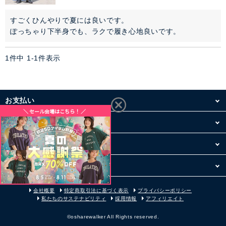
ぺチコート
すごくひんやりで夏には良いです。

アウター
ぽっちゃり下半身でも、ラクで履き心地良いです。
コーデセット・セットアイテム
1
件中
1
-
1
件表示
シューズ
お支払い
バッグ
配送・送料
アクセサリー
お買い物について
ファッション雑貨
その他
セレモニー・オケージョン
会社概要
特定商取引法に基づく表示
プライバシーポリシー
私たちのサステナビリティ
採用情報
アフィリエイト
アイテム特集
©osharewalker All Rights reserved.