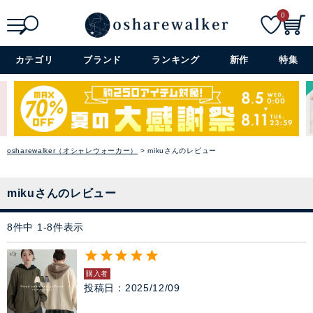
0
検索
詳細検索+
カテゴリ
ブランド
ランキング
新作
特集
osharewalker（オシャレウォーカー）
mikuさんのレビュー
mikuさんのレビュー
8
件中
1
-
8
件表示
購入者
投稿日
2025/12/09