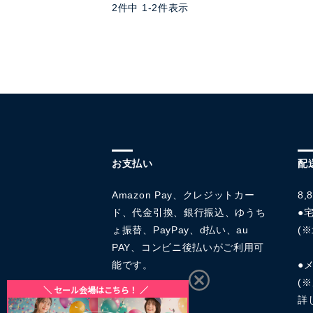
2
件中
1
-
2
件表示
お支払い
配
Amazon Pay、クレジットカー
8
ド、代金引換、銀行振込、ゆうち
●宅
ょ振替、PayPay、d払い、au
(※
PAY、コンビニ後払いがご利用可
能です。
●
(
詳