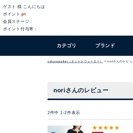
ゲスト 様 こんにちは
ポイント
pt
会員ステージ：
ポイント付与率：
カテゴリ
ブランド
osharewalker（オシャレウォーカー）
noriさんのレビュ
noriさんのレビュー
2
件中
1
-
2
件表示