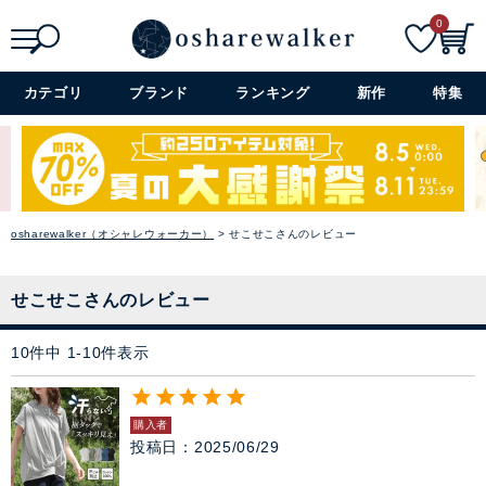
0
検索
詳細検索+
カテゴリ
ブランド
ランキング
新作
特集
osharewalker（オシャレウォーカー）
せこせこさんのレビュー
せこせこさんのレビュー
10
件中
1
-
10
件表示
購入者
投稿日
2025/06/29