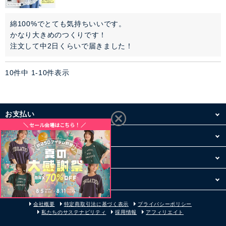
綿100%でとても気持ちいいです。

かなり大きめのつくりです！

注文して中2日くらいで届きました！
10
件中
1
-
10
件表示
お支払い
配送・送料
お買い物について
その他
会社概要
特定商取引法に基づく表示
プライバシーポリシー
私たちのサステナビリティ
採用情報
アフィリエイト