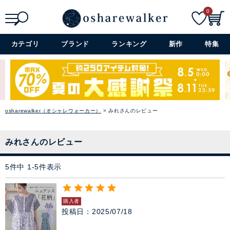
0
セレモニー・オケージョン
検索
詳細検索+
アイテム特集
カテゴリ
ブランド
ランキング
新作
特集
SALE
雑誌掲載アイテム
osharewalker（オシャレウォーカー）
みれさんのレビュー
閉じる
みれさんのレビュー
5
件中
1
-
5
件表示
購入者
投稿日
2025/07/18