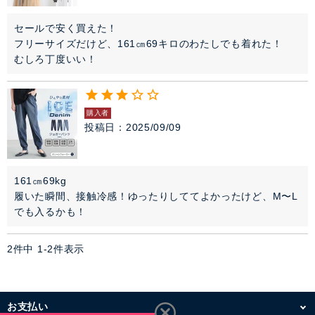
アクセサリー
セールで安く買えた！

フリーサイズだけど、161㎝69キロのわたしでも着れた！

ファッション雑貨
むしろ丁度いい！
セレモニー・オケージョン
購入者
アイテム特集
投稿日
2025/09/09
SALE
161㎝69kg 

履いた瞬間、接触冷感！ゆったりしててよかったけど、M〜L
雑誌掲載アイテム
でも入るかも！
2
件中
1
-
2
件表示
閉じる
お支払い