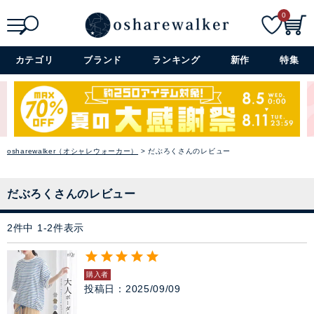
カーのバイヤーが厳選したアイ
0
テムをラインナップ。
パンツ
→ アイテムを探す
検索
詳細検索+
カテゴリ
ブランド
ランキング
新作
特集
スカート
閉じる
ワンピース
ぺチコート
osharewalker（オシャレウォーカー）
だぶろくさんのレビュー
アウター
だぶろくさんのレビュー
コーデセット・セットアイテム
2
件中
1
-
2
件表示
シューズ
購入者
投稿日
2025/09/09
バッグ