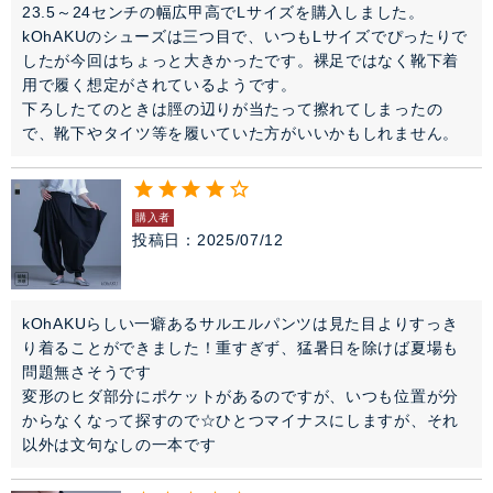
23.5～24センチの幅広甲高でLサイズを購入しました。

kOhAKUのシューズは三つ目で、いつもLサイズでぴったりで
したが今回はちょっと大きかったです。裸足ではなく靴下着
用で履く想定がされているようです。

下ろしたてのときは脛の辺りが当たって擦れてしまったの
で、靴下やタイツ等を履いていた方がいいかもしれません。
購入者
投稿日
2025/07/12
kOhAKUらしい一癖あるサルエルパンツは見た目よりすっき
り着ることができました！重すぎず、猛暑日を除けば夏場も
問題無さそうです

変形のヒダ部分にポケットがあるのですが、いつも位置が分
からなくなって探すので☆ひとつマイナスにしますが、それ
以外は文句なしの一本です