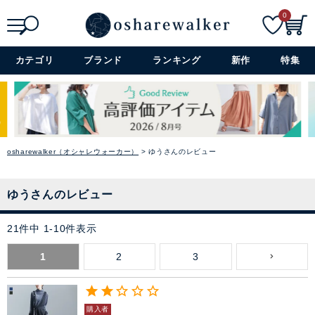
0
検索
詳細検索+
カテゴリ
ブランド
ランキング
新作
特集
osharewalker（オシャレウォーカー）
ゆうさんのレビュー
ゆうさんのレビュー
21
件中
1
-
10
件表示
1
2
3
購入者