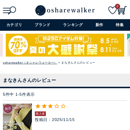
アイテム特集
0
SALE
検索
詳細検索+
カテゴリ
ブランド
ランキング
新作
特集
雑誌掲載アイテム
閉じる
osharewalker（オシャレウォーカー）
まなきんさんのレビュー
まなきんさんのレビュー
5
件中
1
-
5
件表示
購入者
投稿日
2025/11/15