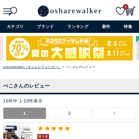
0
検索
詳細検索+
カテゴリ
ブランド
ランキング
新作
特集
osharewalker（オシャレウォーカー）
べこさんのレビュー
べこさんのレビュー
16
件中
1
-
10
件表示
1
2
購入者