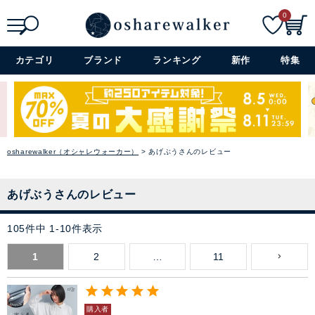
0
検索
詳細検索+
カテゴリ
ブランド
ランキング
新作
特集
osharewalker（オシャレウォーカー）
あげぶうさんのレビュー
あげぶうさんのレビュー
105
件中
1
-
10
件表示
1
2
…
11
購入者