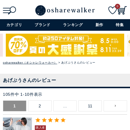
0
検索
詳細検索+
カテゴリ
ブランド
ランキング
新作
特集
osharewalker（オシャレウォーカー）
あげぶうさんのレビュー
あげぶうさんのレビュー
105
件中
1
-
10
件表示
1
2
…
11
購入者