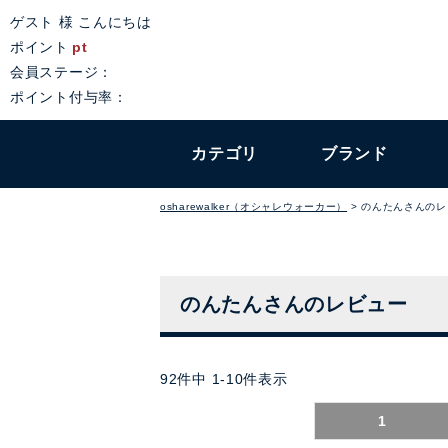
ゲスト 様 こんにちは
ポイント
pt
会員ステージ：
ポイント付与率：
カテゴリ
ブランド
osharewalker（オシャレウォーカー）
のんたんさんのレ
のんたんさんのレビュー
92
件中
1
-
10
件表示
1