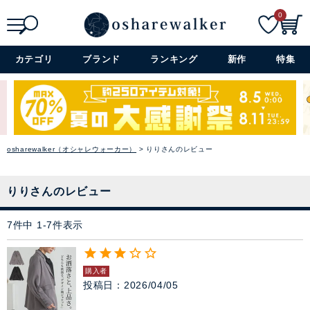
0
検索
詳細検索+
カテゴリ
ブランド
ランキング
新作
特集
osharewalker（オシャレウォーカー）
りりさんのレビュー
りりさんのレビュー
7
件中
1
-
7
件表示
購入者
投稿日
2026/04/05