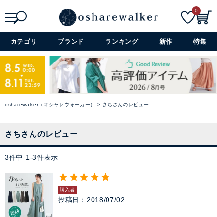
0
アウター
検索
詳細検索+
カテゴリ
ブランド
ランキング
新作
特集
コーデセット・セットアイテム
シューズ
バッグ
osharewalker（オシャレウォーカー）
さちさんのレビュー
アクセサリー
さちさんのレビュー
ファッション雑貨
3
件中
1
-
3
件表示
セレモニー・オケージョン
購入者
投稿日
2018/07/02
アイテム特集