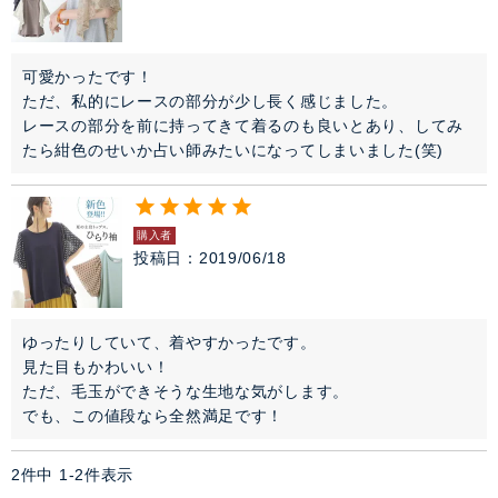
セレモニー・オケージョン
可愛かったです！

ただ、私的にレースの部分が少し長く感じました。

アイテム特集
レースの部分を前に持ってきて着るのも良いとあり、してみ
たら紺色のせいか占い師みたいになってしまいました(笑)
SALE
雑誌掲載アイテム
購入者
投稿日
2019/06/18
閉じる
ゆったりしていて、着やすかったです。

見た目もかわいい！

ただ、毛玉ができそうな生地な気がします。

でも、この値段なら全然満足です！
2
件中
1
-
2
件表示