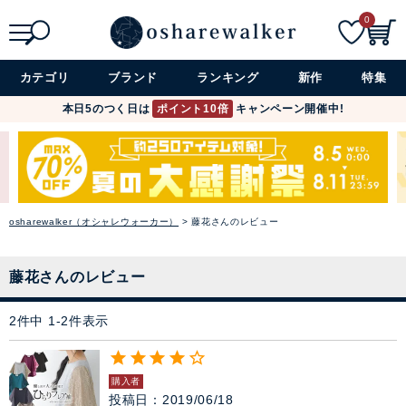
スカート
0
閉じる
ワンピース
検索
詳細検索+
カテゴリ
ブランド
ランキング
新作
特集
本日5のつく日は
ポイント10倍
キャンペーン開催中!
ぺチコート
アウター
コーデセット・セットアイテム
osharewalker（オシャレウォーカー）
藤花さんのレビュー
シューズ
藤花さんのレビュー
バッグ
2
件中
1
-
2
件表示
アクセサリー
購入者
投稿日
2019/06/18
ファッション雑貨