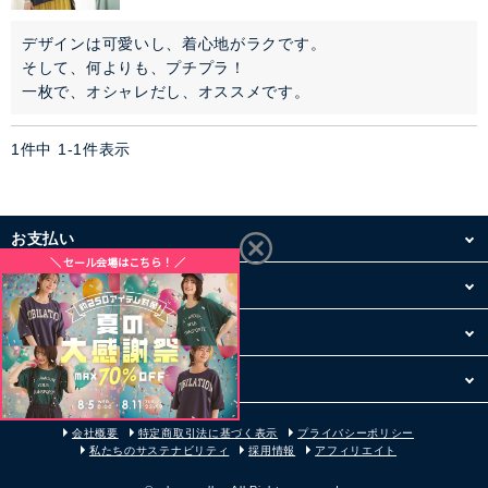
アウター
デザインは可愛いし、着心地がラクです。

そして、何よりも、プチプラ！

一枚で、オシャレだし、オススメです。
コーデセット・セットアイテム
1
件中
1
-
1
件表示
シューズ
バッグ
お支払い
アクセサリー
配送・送料
ファッション雑貨
お買い物について
その他
セレモニー・オケージョン
会社概要
特定商取引法に基づく表示
プライバシーポリシー
アイテム特集
私たちのサステナビリティ
採用情報
アフィリエイト