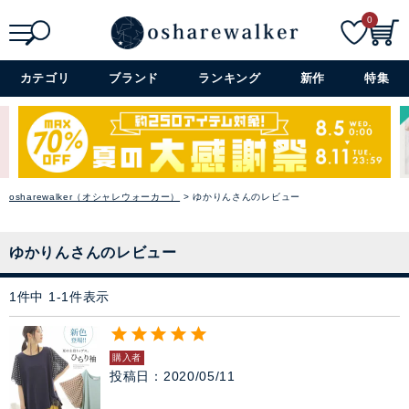
ニット
0
パーカー
検索
詳細検索+
カテゴリ
ブランド
ランキング
新作
特集
スウェット
バイヤーおすすめのセレクシ
ベスト
ョン
シーズンのトレンドと着心地の
osharewalker（オシャレウォーカー）
ゆかりんさんのレビュー
カーディガン
良さを大切に、オシャレウォー
カーのバイヤーが厳選したアイ
テムをラインナップ。
パンツ
ゆかりんさんのレビュー
→ アイテムを探す
1
件中
1
-
1
件表示
スカート
閉じる
ワンピース
購入者
投稿日
2020/05/11
ぺチコート