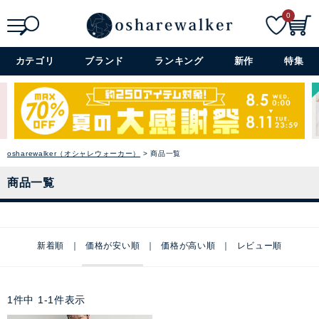
0
検索
詳細検索+
カテゴリ
ブランド
ランキング
新作
特集
osharewalker（オシャレウォーカー）
商品一覧
商品一覧
新着順
価格が安い順
価格が高い順
レビュー順
1
件中
1
-
1
件表示