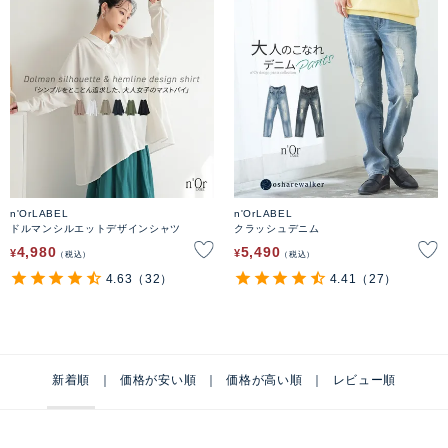
n'OrLABEL
n'OrLABEL
ドルマンシルエットデザインシャツ
クラッシュデニム
4,980
5,490
¥
¥
税込
税込
4.63
（32）
4.41
（27）
新着順
価格が安い順
価格が高い順
レビュー順