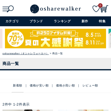
0
検索
詳細検索+
カテゴリ
ブランド
ランキング
新作
特集
osharewalker（オシャレウォーカー）
商品一覧
商品一覧
新着順
価格が安い順
価格が高い順
レビュー順
2
件中
1
-
2
件表示