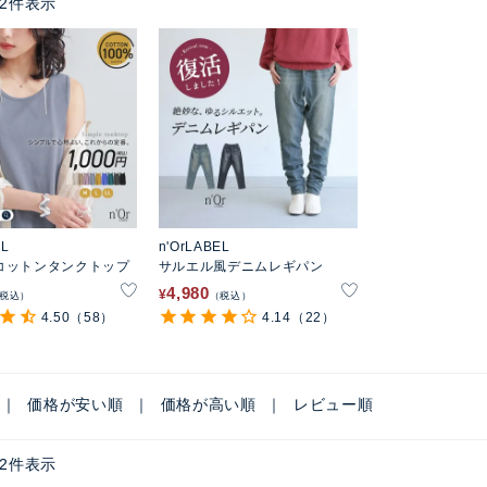
2
件表示
EL
n'OrLABEL
コットンタンクトップ
サルエル風デニムレギパン
4,980
¥
税込
税込
4.50
（58）
4.14
（22）
価格が安い順
価格が高い順
レビュー順
2
件表示