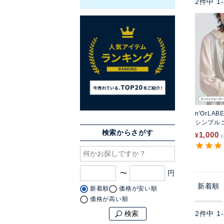
2
件中
1
-
n'OrLAB
シンプル
検索からさがす
1,000
¥
〜
新着順
新着順
価格が安い順
価格が高い順
2
件中
1
-
検索