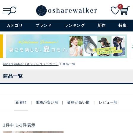
0
検索
詳細検索+
カテゴリ
ブランド
ランキング
新作
特集
osharewalker（オシャレウォーカー）
商品一覧
商品一覧
新着順
価格が安い順
価格が高い順
レビュー順
1
件中
1
-
1
件表示