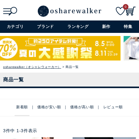
0
検索
詳細検索+
カテゴリ
ブランド
ランキング
新作
特集
osharewalker（オシャレウォーカー）
商品一覧
商品一覧
新着順
価格が安い順
価格が高い順
レビュー順
3
件中
1
-
3
件表示