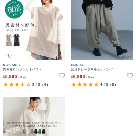
n'OrLABEL
kOhAKU
異素材ロングニットベスト
変形ドレープサルエルパンツ
5,980
6,980
¥
¥
税込
税込
3.50
（4）
4.50
（8）