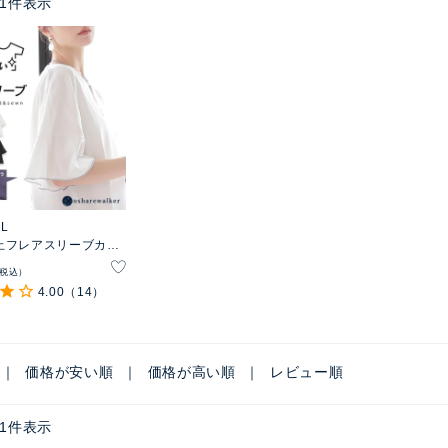
1
件表示
EL
止フレアスリーブカッ
税込
4.00
（14）
価格が安い順
価格が高い順
レビュー順
1
件表示