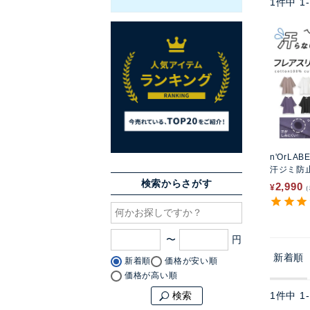
1
件中
1
-
n'OrLAB
汗ジミ防
トソー
検索からさがす
2,990
¥
〜
新着順
新着順
価格が安い順
価格が高い順
1
件中
1
-
検索