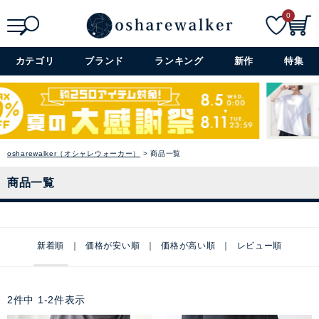
0
検索
詳細検索+
カテゴリ
ブランド
ランキング
新作
特集
osharewalker（オシャレウォーカー）
商品一覧
商品一覧
新着順
価格が安い順
価格が高い順
レビュー順
2
件中
1
-
2
件表示