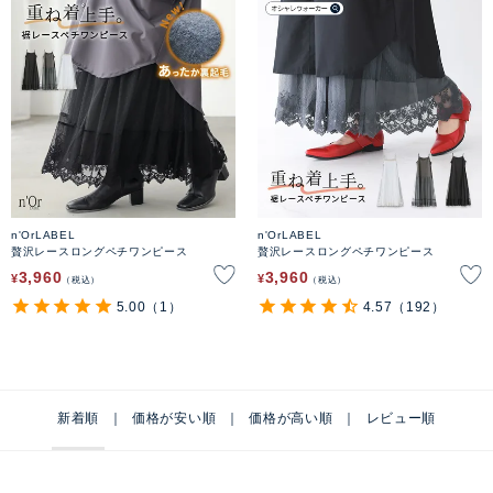
n'OrLABEL
n'OrLABEL
贅沢レースロングペチワンピース
贅沢レースロングペチワンピース
3,960
3,960
¥
¥
税込
税込
5.00
（1）
4.57
（192）
新着順
価格が安い順
価格が高い順
レビュー順