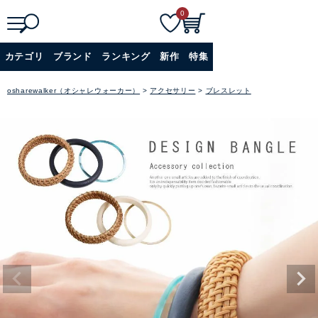
0
検
詳細検索
カテゴリ
ブランド
ランキング
新作
特集
索
+
osharewalker（オシャレウォーカー）
アクセサリー
ブレスレット