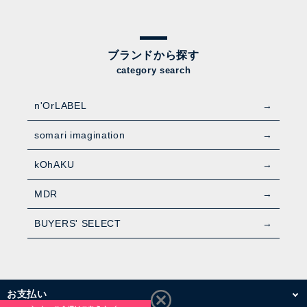
ブランドから探す
category search
n'OrLABEL
somari imagination
kOhAKU
MDR
BUYERS' SELECT
お支払い