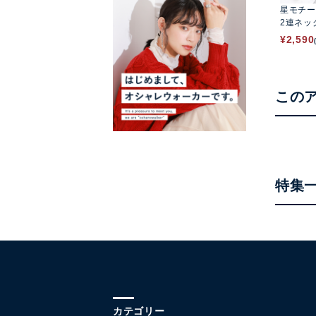
星モチー
2連ネッ
¥
2,590
この
特集
カテゴリー