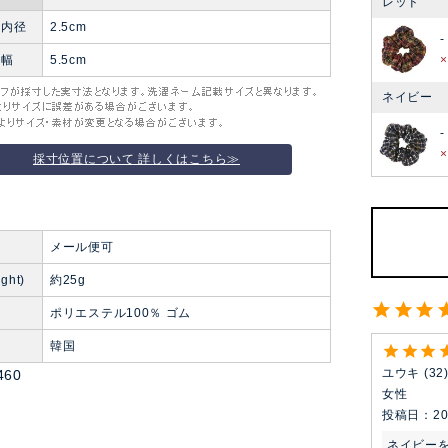
レッド
ュ内径
2.5cm
-
ュ幅
5.5cm
ネイビー
-
採寸位置について 詳しくはこちら≫
便
メール便可
ght)
約25g
ポリエステル100％ ゴム
韓国
ユウキ
32
460
女性
投稿日
20
ネイビー