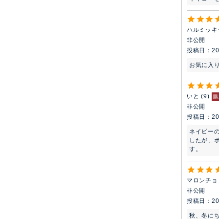
ハルミッキ
非公開
投稿日
20
お気に入
いと
9
購
非公開
投稿日
20
ネイビー
したが、
す。
マロンチョ
非公開
投稿日
20
秋、冬にち