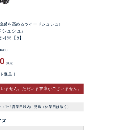
節感を高めるツイードシュシュ♪
ドシュシュ』
便可※【5】
0460
90
税込
ト進呈 ]
ざいません。ただいま在庫がございません。
け：1~4営業日以内に発送（休業日は除く）
イズ