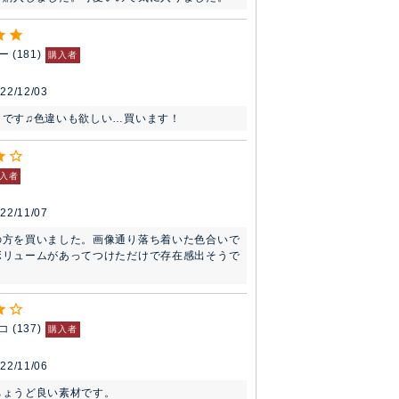
ー
181
購入者
22/12/03
りです♫色違いも欲しい…買います！
入者
22/11/07
の方を買いました。画像通り落ち着いた色合いで
ボリュームがあってつけただけで存在感出そうで
コ
137
購入者
22/11/06
ょうど良い素材です。
