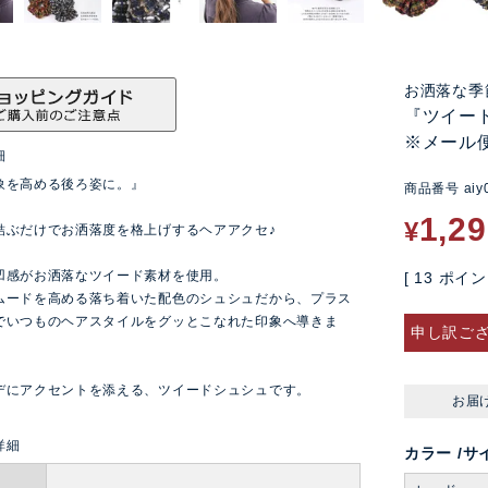
お洒落な季
『ツイー
※メール
細
象を高める後ろ姿に。』
商品番号
aiy
1,2
¥
結ぶだけでお洒落度を格上げするヘアアクセ♪
凹感がお洒落なツイード素材を使用。
[
13
ポイン
ムードを高める落ち着いた配色のシュシュだから、プラス
でいつものヘアスタイルをグッとこなれた印象へ導きま
申し訳ご
デにアクセントを添える、ツイードシュシュです。
お届
カラー
サ