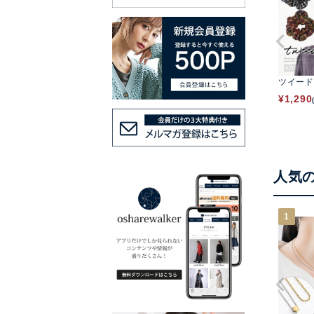
ツイード
¥
1,290
人気
1