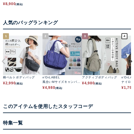
¥
8,900
(税込)
人気のバッグランキング
1
2
3
4
柄ベルトボディバッグ
n'OrLABEL
アクティブボディバッグ
n'OrLA
風合いMサイズキャンバス
ナイロ
¥
2,990
¥
4,980
(税込)
(税込)
トートバッグ
¥
4,980
¥
1,79
(税込)
このアイテムを使用したスタッフコーデ
特集一覧