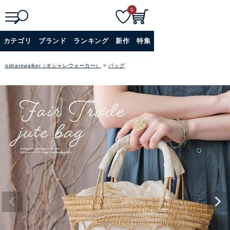
0
検
詳細検索
カテゴリ
ブランド
ランキング
新作
特集
索
+
osharewalker（オシャレウォーカー）
バッグ