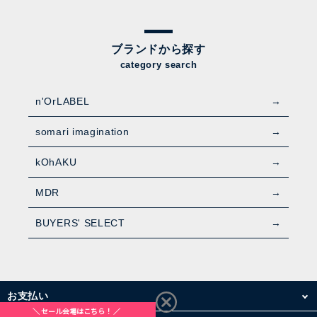
ブランドから探す
category search
n'OrLABEL
somari imagination
kOhAKU
MDR
BUYERS' SELECT
お支払い