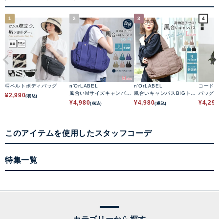
1
2
3
4
柄ベルトボディバッグ
n'OrLABEL
n'OrLABEL
コード
風合いMサイズキャンバス
風合いキャンバスBIGトー
バッグ
¥
2,990
(税込)
トートバッグ
トバッグ
¥
4,980
¥
4,980
¥
4,29
(税込)
(税込)
このアイテムを使用したスタッフコーデ
特集一覧