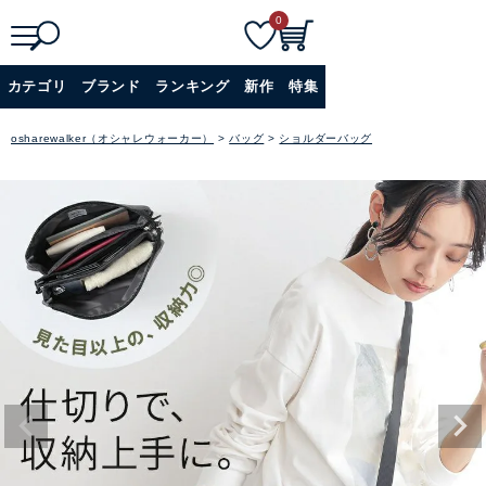
0
検
詳細検索
カテゴリ
ブランド
ランキング
新作
特集
索
+
osharewalker（オシャレウォーカー）
バッグ
ショルダーバッグ