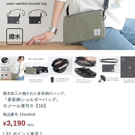
撥水加工が施された多収納のバッグ。
『多収納ショルダーバッグ』
※メール便可※【10】
商品番号
15an0s8
3,190
¥
税込
[
32
ポイント進呈 ]