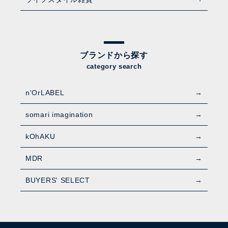
ブランドから探す
category search
n'OrLABEL
somari imagination
kOhAKU
MDR
BUYERS' SELECT