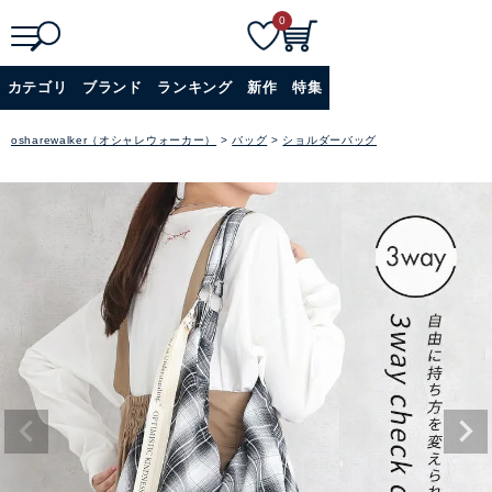
0
検
詳細検索
カテゴリ
ブランド
ランキング
新作
特集
索
+
osharewalker（オシャレウォーカー）
バッグ
ショルダーバッグ