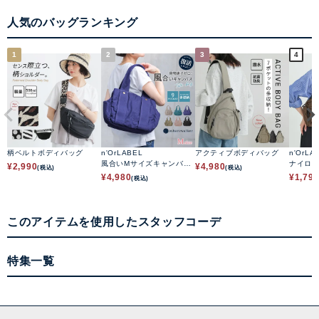
人気のバッグランキング
1
2
3
4
柄ベルトボディバッグ
n'OrLABEL
アクティブボディバッグ
n'OrLA
風合いMサイズキャンバス
ナイロ
¥
2,990
¥
4,980
(税込)
(税込)
トートバッグ
¥
4,980
¥
1,79
(税込)
このアイテムを使用したスタッフコーデ
特集一覧