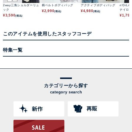
2way三角ショルダーリュ
柄ベルトボディバッグ
アクティブボディバッグ
n'OrLA
ック
ナイロ
¥
2,990
¥
4,980
(税込)
(税込)
¥
3,590
¥
1,79
(税込)
このアイテムを使用したスタッフコーデ
特集一覧
カテゴリーから探す
category search