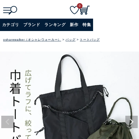
0
検
詳細検索
カテゴリ
ブランド
ランキング
新作
特集
索
+
osharewalker（オシャレウォーカー）
バッグ
トートバッグ