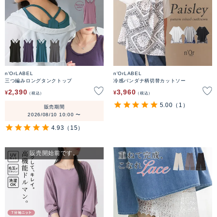
n'OrLABEL
n'OrLABEL
三つ編みロングタンクトップ
冷感バンダナ柄切替カットソー
2,390
3,960
¥
¥
税込
税込
5.00
（1）
販売期間
2026/08/10 10:00
〜
4.93
（15）
販売開始前です。