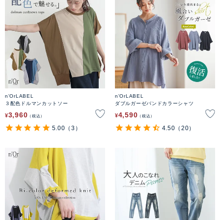
n'OrLABEL
n'OrLABEL
３配色ドルマンカットソー
ダブルガーゼバンドカラーシャツ
3,960
4,590
¥
¥
税込
税込
5.00
（3）
4.50
（20）