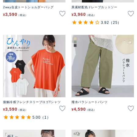
2way合皮トートショルダーバッグ
異素材配色ドレープカットソー
3,590
3,960
¥
¥
税込
税込
3.92
（25）
接触冷感フレンチスリーブロゴTシャツ
撥水パラシュートパンツ
3,590
4,590
¥
¥
税込
税込
5.00
（1）