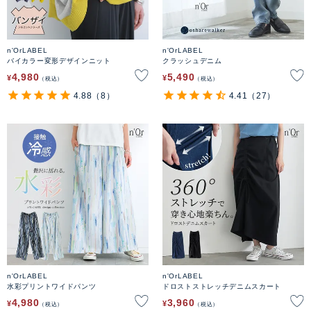
n'OrLABEL
n'OrLABEL
バイカラー変形デザインニット
クラッシュデニム
4,980
5,490
¥
¥
税込
税込
4.88
（8）
4.41
（27）
n'OrLABEL
n'OrLABEL
水彩プリントワイドパンツ
ドロストストレッチデニムスカート
4,980
3,960
¥
¥
税込
税込