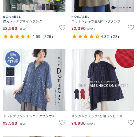
n'OrLABEL
n'OrLABEL
襟元レースデザインタンク
コットンシャツ生地ロングタンク
2,590
2,390
¥
¥
税込
税込
4.69
（226）
4.32
（28）
ドットプリントチュニックブラウス
ギンガムチェック5分袖ワンピース
3,590
4,980
¥
¥
税込
税込