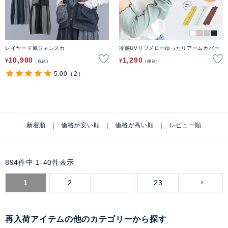
レイヤード風ジャンスカ
冷感UVリブメローゆったりアームカバー
10,980
1,290
¥
¥
税込
税込
5.00
（2）
新着順
価格が安い順
価格が高い順
レビュー順
894
件中
1
-
40
件表示
1
2
…
23
再入荷アイテムの他のカテゴリーから探す