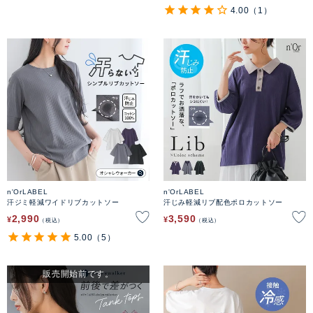
4.00
（1）
n'OrLABEL
n'OrLABEL
汗ジミ軽減ワイドリブカットソー
汗じみ軽減リブ配色ポロカットソー
2,990
3,590
¥
¥
税込
税込
5.00
（5）
販売開始前です。