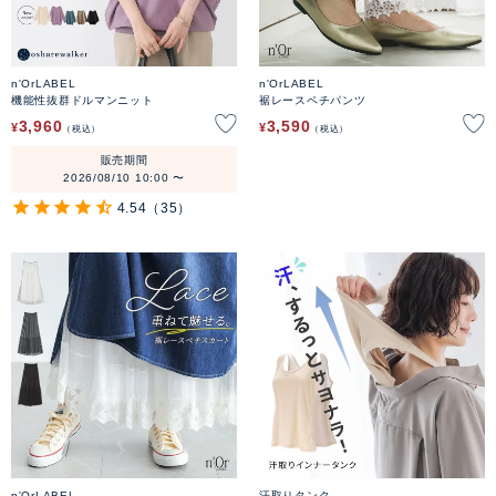
n'OrLABEL
n'OrLABEL
機能性抜群ドルマンニット
裾レースペチパンツ
3,960
3,590
¥
¥
税込
税込
販売期間
2026/08/10 10:00
〜
4.54
（35）
n'OrLABEL
汗取りタンク