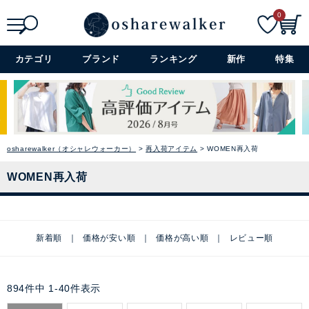
0
検索
詳細検索+
カテゴリ
ブランド
ランキング
新作
特集
osharewalker（オシャレウォーカー）
再入荷アイテム
WOMEN再入荷
WOMEN再入荷
新着順
価格が安い順
価格が高い順
レビュー順
894
件中
1
-
40
件表示