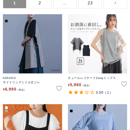
1
2
…
23
kOhAKU
チュールレイヤード2wayトップス
サイドリングミドル丈ジレ
5,980
¥
税込
6,980
¥
税込
3.00
（1）