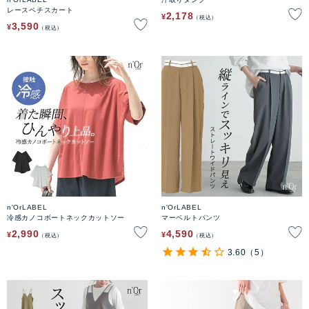
レースペチスカート
2,178
¥
税込
3,590
¥
税込
n'OrLABEL
n'OrLABEL
冷感カノコボートネックカットソー
マーベルトパンツ
2,990
4,590
¥
¥
税込
税込
3.60
（5）