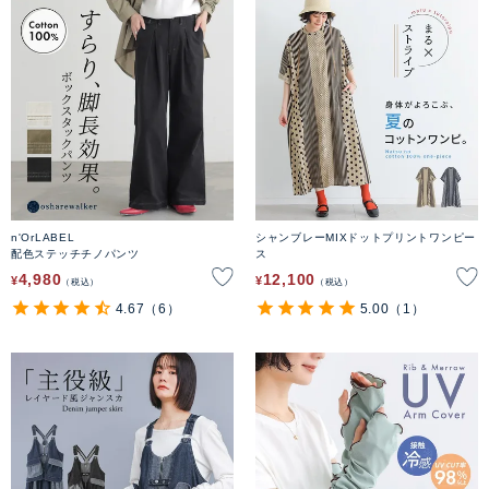
n'OrLABEL
シャンブレーMIXドットプリントワンピー
配色ステッチチノパンツ
ス
4,980
12,100
¥
¥
税込
税込
4.67
（6）
5.00
（1）