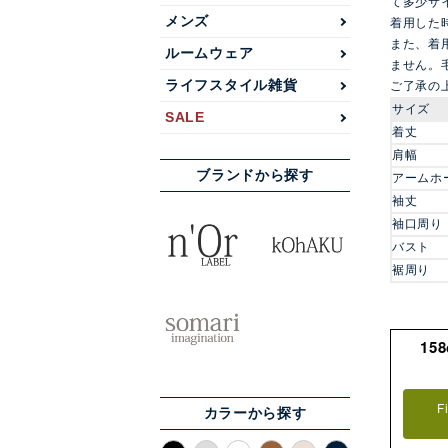
て多少サ
メンズ
着用した
また、着
ルームウェア
ません。
ライフスタイル雑貨
ご了承の
サイズ
SALE
着丈
肩幅
ブランドから探す
アームホ
袖丈
袖口周り
バスト
裾周り
15
F
カラーから探す