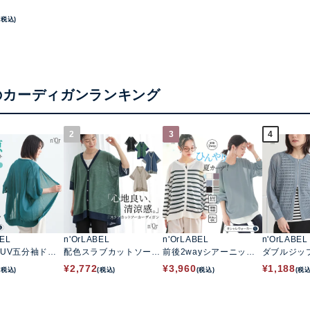
(税込)
のカーディガンランキング
2
3
4
BEL
n'OrLABEL
n'OrLABEL
n'OrLABEL
UV五分袖ドル
配色スラブカットソーカ
前後2wayシアーニット
ダブルジッ
ディガン
ーディガン
カーディガン
ニットカー
¥
2,772
¥
3,960
¥
1,188
(税込)
(税込)
(税込)
(税込