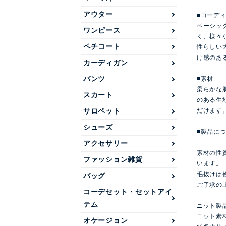
アウター
■コーデ
ベーシッ
ワンピース
く、様々
ペチコート
性らしい
け感のあ
カーディガン
パンツ
■素材
柔らかな
スカート
のある生
だけます
サロペット
シューズ
■製品に
アクセサリー
素材の性
ファッション雑貨
います。
毛抜けは
バッグ
ご了承の
コーデセット・セットアイ
テム
ニット製
ニット素
オケージョン