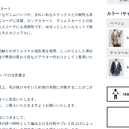
ィネート
カラー
サ
クなデニムパンツや、きれいめなスラックスとの相性も良
なコーデに活躍。ロングスカート、デニムスカートとの女
ベージュ
大人コーデにも高相性です。ゆるっとしたシルエットで抜
る大人カジュアルに。
肌触りのポリエステル混生地を使用。しっかりとした厚み
チャコール
地で季節の変わり目などアウター代わりとしてご着用いた
。
ついての注意書き
質上、毛が抜けやすいため他の衣類に付着することがござ
158
徐々に安定いたします。
上、ご購入いただきますようお願いいたします。
品につきまして。
材の持つ特性として編み上げる行程やプレス仕上げによっ