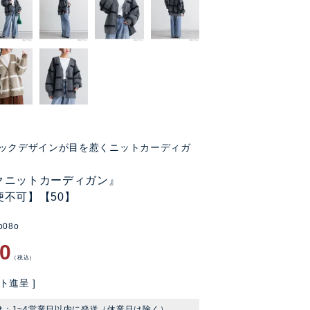
ックデザインが目を惹くニットカーディガ
クニットカーディガン』
便不可】【50】
o08o
80
税込
ト進呈 ]
け：1~4営業日以内に発送（休業日は除く）