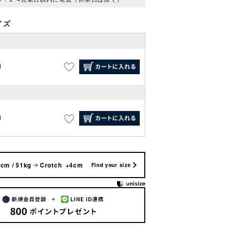
イズ
M
M
cm / 51kg
Crotch +4cm
Find your size