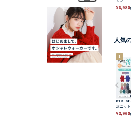
ガン
¥
6,980
人気
1
n'OrLA
涼ニット
マンカー
¥
3,960