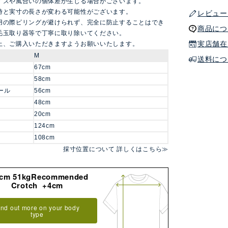
イズや風合いの個体差が生じる場合がございます。
時と実寸の長さが変わる可能性がございます。
レビュー
用の際ピリングが避けられず、完全に防止することはでき
商品につ
毛玉取り器等で丁寧に取り除いてください。
実店舗在
上、ご購入いただきますようお願いいたします。
M
送料につ
67cm
58cm
ール
56cm
48cm
20cm
124cm
108cm
採寸位置について 詳しくはこちら≫
8cm 51kgRecommended
Crotch +4cm
ind out more on your body
type