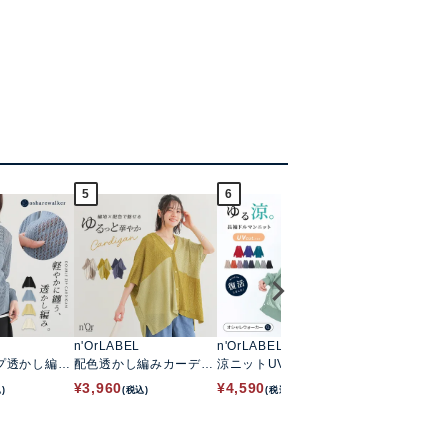
5
6
7
n'OrLABEL
n'OrLABEL
n'OrLABEL
プ透かし編み
配色透かし編みカーディ
涼ニットUVドルマンカ
総レースロン
ディガン
ガン
ーディガン
ガン
¥
3,960
¥
4,590
¥
4,980
)
(税込)
(税込)
(税込)