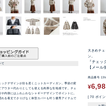
大きめチェ
ン。
『チェッ
いて
【メール
商品番号
13t
ン
ェックデザインが目を惹くニットカーディガン。季節の変
6,9
¥
どアウター代わりとしても使える肉厚な生地感です。チェ
分や内側にはふわふわなシャギーデザインでポイントに。
[
70
ポイン
隠れる着丈でさりげなく体型カバーも叶う優秀アイテムで
お届