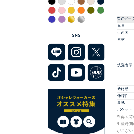
詳細デー
重量
生産国
SNS
素材
洗濯表示
透け感
伸縮性
裏地
ポケット
※再入荷
生産時期
がござい