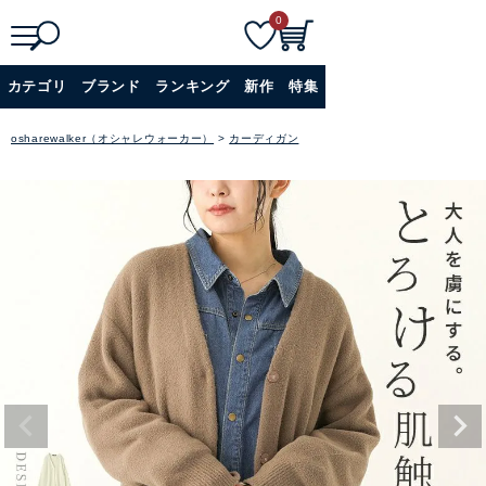
0
検
詳細検索
カテゴリ
ブランド
ランキング
新作
特集
索
+
osharewalker（オシャレウォーカー）
カーディガン