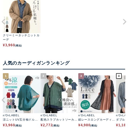
クリーミータッチニットカ
ーデ
¥
3,960
(税込)
人気のカーディガンランキング
1
2
3
4
n'OrLABEL
n'OrLABEL
n'OrLABEL
n'OrLA
涼ニットUV五分袖ドルマ
配色スラブカットソーカー
総レースロングカーディガ
ダブル
ンカーディガン
ディガン
ン
ットカ
¥
3,960
¥
2,772
¥
4,980
¥
1,18
(税込)
(税込)
(税込)