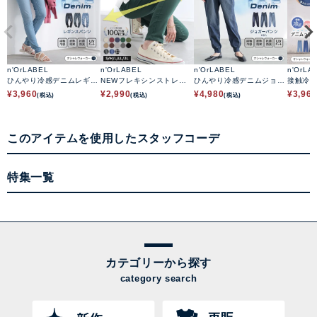
n'OrLABEL
n'OrLABEL
n'OrLABEL
n'OrLA
ひんやり冷感デニムレギパ
NEWフレキシンストレッ
ひんやり冷感デニムジョガ
接触冷
ン
チレギパン
ーパンツ
テーパ
¥
3,960
¥
2,990
¥
4,980
¥
3,96
(税込)
(税込)
(税込)
このアイテムを使用したスタッフコーデ
特集一覧
カテゴリーから探す
category search