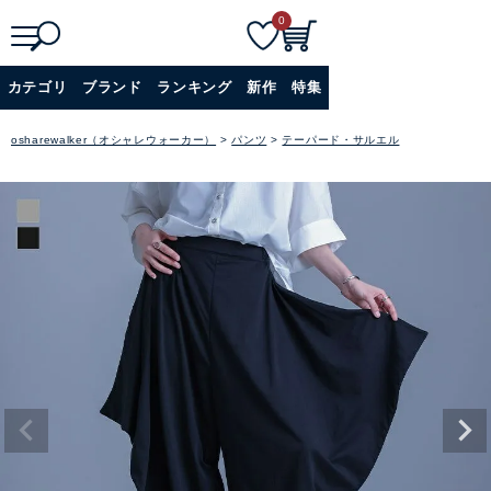
0
検
詳細検索
カテゴリ
ブランド
ランキング
新作
特集
索
+
osharewalker（オシャレウォーカー）
パンツ
テーパード・サルエル