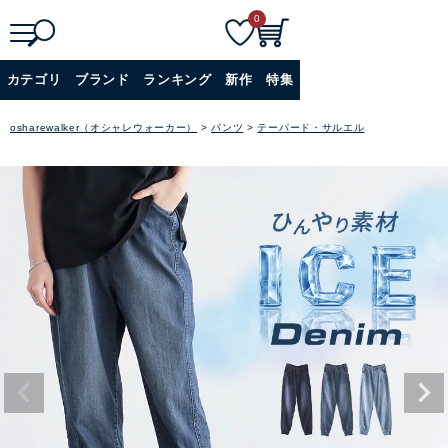
0
検
詳細検索
カテゴリ
ブランド
ランキング
新作
特集
索
+
osharewalker（オシャレウォーカー）
パンツ
テーパード・サルエル