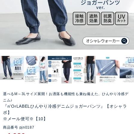
選べるM～3Lサイズ展開！お洒落も機能性も兼ね備えた、ひんやり冷感デ
ニム♪
『n'OrLABELひんやり冷感デニムジョガーパンツ』【オシャラ
ボ】
※メール便可※【10】
商品番号
pjn0187