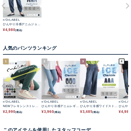
n'OrLABEL
ひんやり冷感デニムジョガ
ーパンツ
¥
4,980
(税込)
人気のパンツランキング
1
2
3
4
n'OrLABEL
n'OrLABEL
n'OrLABEL
n'OrLA
NEWフレキシンストレッ
ひんやり冷感デニムレギパ
ひんやり冷感ワイドストレ
ひんや
チレギパン
ン
ートデニムパンツ
ーパン
¥
2,990
¥
3,960
¥
3,485
¥
4,98
(税込)
(税込)
(税込)
このアイテムを使用したスタッフコーデ