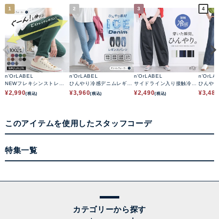
1
2
3
4
n'OrLABEL
n'OrLABEL
n'OrLABEL
n'OrLA
NEWフレキシンストレッ
ひんやり冷感デニムレギパ
サイドライン入り接触冷感
ひんや
チレギパン
ン
カーブパンツ
ートデ
¥
2,990
¥
3,960
¥
2,490
¥
3,48
(税込)
(税込)
(税込)
このアイテムを使用したスタッフコーデ
特集一覧
カテゴリーから探す