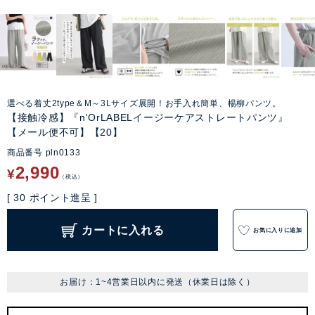
選べる着丈2type＆M～3Lサイズ展開！お手入れ簡単、楊柳パンツ。
【接触冷感】『n'OrLABELイージーケアストレートパンツ』
【メール便不可】【20】
商品番号
pln0133
2,990
¥
税込
[
30
ポイント進呈 ]
カートに入れる
お気に入りに追加
お届け：1~4営業日以内に発送（休業日は除く）