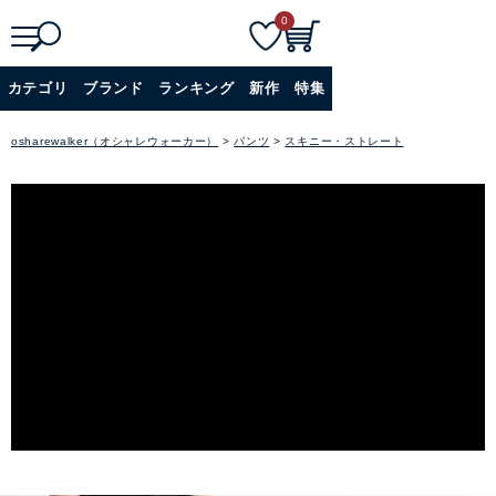
0
検
詳細検索
カテゴリ
ブランド
ランキング
新作
特集
索
+
osharewalker（オシャレウォーカー）
パンツ
スキニー・ストレート