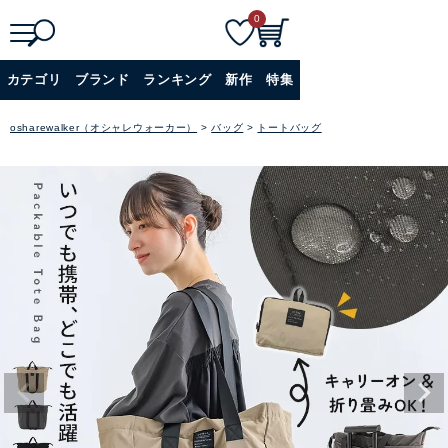
0
検
詳細検索
カテゴリ
ブランド
ランキング
新作
特集
索
+
osharewalker（オシャレウォーカー）
バッグ
トートバッグ