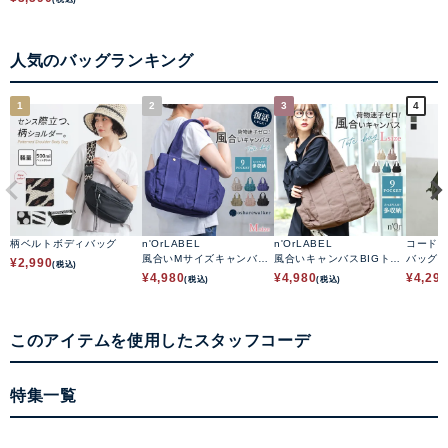
人気のバッグランキング
1
2
3
4
柄ベルトボディバッグ
n'OrLABEL
n'OrLABEL
コード
風合いMサイズキャンバス
風合いキャンバスBIGトー
バッグ
¥
2,990
(税込)
トートバッグ
トバッグ
¥
4,980
¥
4,980
¥
4,29
(税込)
(税込)
このアイテムを使用したスタッフコーデ
特集一覧