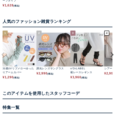
ーブタイプ
¥
1,628
(税込)
人気のファッション雑貨ランキング
1
2
3
4
冷感UVリブメローゆった
調光レンズサングラス
n'OrLABEL
シアー
りアームカバー
裾レースレギンス
¥
2,990
¥
2,99
(税込)
¥
1,290
¥
3,960
(税込)
(税込)
このアイテムを使用したスタッフコーデ
特集一覧