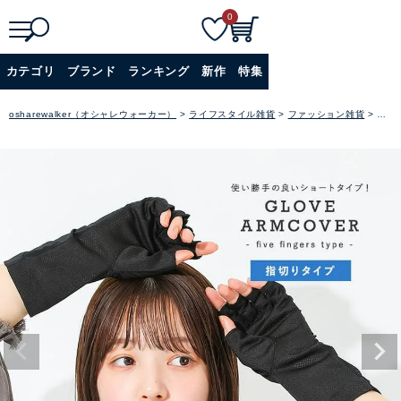
0
検
詳細検索
カテゴリ
ブランド
ランキング
新作
特集
索
+
osharewalker（オシャレウォーカー）
ライフスタイル雑貨
ファッション雑貨
アー